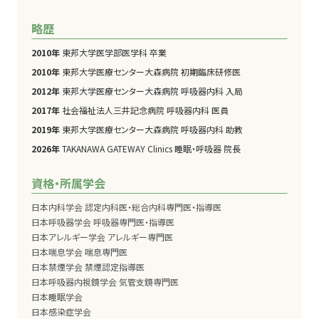
略歴
2010年
東邦大学医学部医学科 卒業
2010年
東邦大学医療センター大森病院 初期臨床研修医
2012年
東邦大学医療センター大森病院 呼吸器内科 入局
2017年
社会福祉法人三井記念病院 呼吸器内科 医員
2019年
東邦大学医療センター大森病院 呼吸器内科 助教
2026年
TAKANAWA GATEWAY Clinics 睡眠・呼吸器 院長
資格・所属学会
日本内科学会 認定内科医・総合内科専門医・指導医
日本呼吸器学会 呼吸器専門医・指導医
日本アレルギー学会 アレルギー専門医
日本喘息学会 喘息専門医
日本禁煙学会 禁煙認定指導医
日本呼吸器内視鏡学会 気管支鏡専門医
日本睡眠学会
日本感染症学会